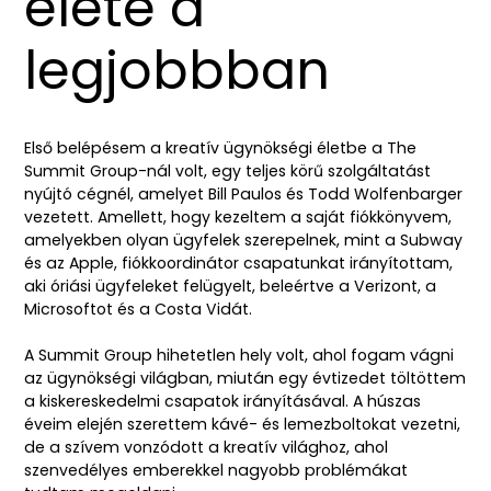
élete a
legjobbban
Első belépésem a kreatív ügynökségi életbe a The
Summit Group-nál volt, egy teljes körű szolgáltatást
nyújtó cégnél, amelyet Bill Paulos és Todd Wolfenbarger
vezetett. Amellett, hogy kezeltem a saját fiókkönyvem,
amelyekben olyan ügyfelek szerepelnek, mint a Subway
és az Apple, fiókkoordinátor csapatunkat irányítottam,
aki óriási ügyfeleket felügyelt, beleértve a Verizont, a
Microsoftot és a Costa Vidát.
A Summit Group hihetetlen hely volt, ahol fogam vágni
az ügynökségi világban, miután egy évtizedet töltöttem
a kiskereskedelmi csapatok irányításával. A húszas
éveim elején szerettem kávé- és lemezboltokat vezetni,
de a szívem vonzódott a kreatív világhoz, ahol
szenvedélyes emberekkel nagyobb problémákat