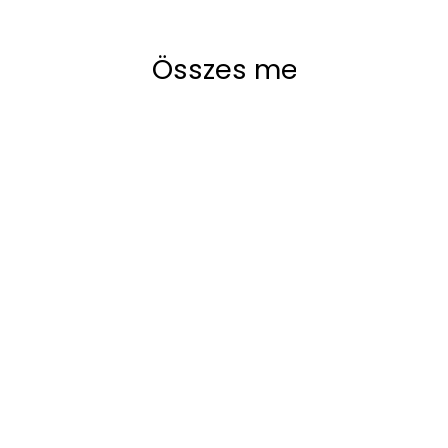
OM Stúdió
Underbelly kreatív
Összes megtekintése
Összes megtekintése