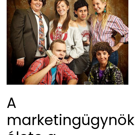
A
marketingügynö