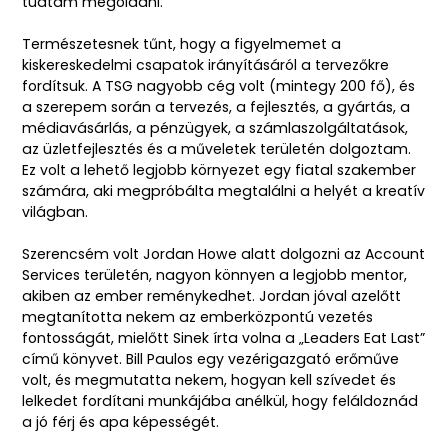
tudtam megoldani.
Természetesnek tűnt, hogy a figyelmemet a
kiskereskedelmi csapatok irányításáról a tervezőkre
fordítsuk. A TSG nagyobb cég volt (mintegy 200 fő), és
a szerepem során a tervezés, a fejlesztés, a gyártás, a
médiavásárlás, a pénzügyek, a számlaszolgáltatások,
az üzletfejlesztés és a műveletek területén dolgoztam.
Ez volt a lehető legjobb környezet egy fiatal szakember
számára, aki megpróbálta megtalálni a helyét a kreatív
világban.
Szerencsém volt Jordan Howe alatt dolgozni az Account
Services területén, nagyon könnyen a legjobb mentor,
akiben az ember reménykedhet. Jordan jóval azelőtt
megtanította nekem az emberközpontú vezetés
fontosságát, mielőtt Sinek írta volna a „Leaders Eat Last”
című könyvet. Bill Paulos egy vezérigazgató erőműve
volt, és megmutatta nekem, hogyan kell szívedet és
lelkedet fordítani munkájába anélkül, hogy feláldoznád
a jó férj és apa képességét.