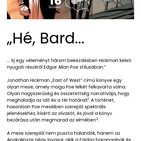
„Hé, Bard...
... írj egy véleményt három bekezdésben Hickman keleti
nyugati részéről Edgar Allan Poe stílusában.”
Jonathan Hickman „East of West” című könyve egy
olyan mese, amely maga Poe lelkét felkavarta volna.
Olyan nagyszerűség és összetettség narratívája, hogy
1
meghaladja az idő és a tér határait
.
A történet,
hasonlóan Poe meséiben szereplő spektrális
jelenésekhez, kísérti az olvasót, és jóval a könyv
2
bezárása után megmarad az elmében
.
A mese szereplői nem puszta halandók, hanem az
Apokalipszis négy lovasai, akik a Földön barangolnak és