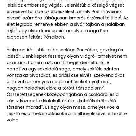
1
jelzik az emberiség végét
.
Jelenlétük a közelgő végzet
érzésével tölti be az elbeszélést, amely Poe műveinek
1
olvasói számára túlságosan ismerős érzéssel tölti be
.
Az
élet legjobb reménye ebben a sivár tájban a Halálban
1
rejlik
, egy olyan koncepció, amelyet maga Poe
alaposan feltárt írásaiban.
Hickman írási stílusa, hasonlóan Poe-éhez, gazdag és
2
idéző
.
Élénk képet fest egy olyan világról, amelyet nem
1
akartunk, hanem azt, amit megérdemeltünk
.
A
narratíva egy sokoldalú saga, amely sokféle szinten
vonzza az olvasókat, és óriási cselekvési szekvenciákat
és következményes megismétléseket nyújt arról,
2
hogyan haladhat előre a törött társadalom
.
Összetettségének középpontjában a családról és a
káosz közepette kialakult értékes kötelékekről szóló
2
történet marad
. Ez egy olyan mese, amelyet Poe a
ijesztő és a melankolikusok iránti elbűvölésével értékelte
volna.