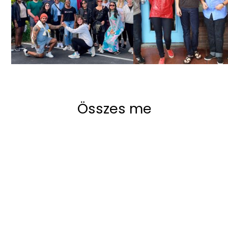
OM Stúdió
Underbelly kreatív
Összes megtekintése
Összes megtekintése